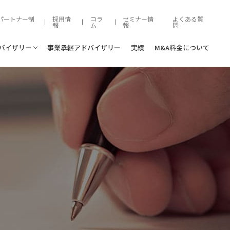
パートナー制
採用情
コラ
セミナー情
よくある質
報
ム
報
問
ドバイザリー
事業承継アドバイザリー
実績
M&A料金について