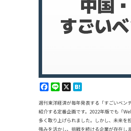
F
L
X
H
a
i
a
週刊東洋経済が毎年発表する「すごいベンチ
c
n
t
紹介する定番企画です。2022年版でも「W
e
e
e
多く取り上げられました。しかし、未来を
b
n
強みを活かし、挑戦を続ける企業が存在し
o
a