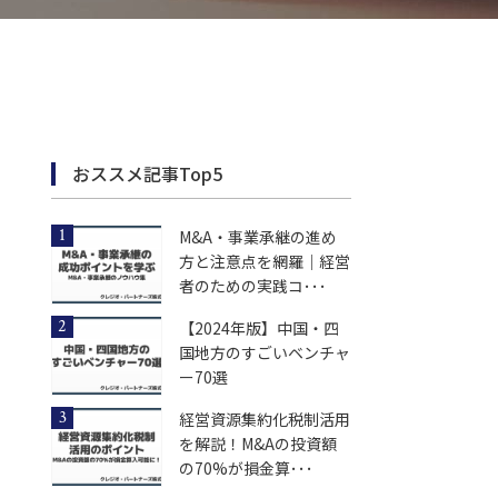
おススメ記事Top5
M&A・事業承継の進め
方と注意点を網羅｜経営
者のための実践コ･･･
【2024年版】中国・四
国地方のすごいベンチャ
ー70選
経営資源集約化税制活用
を解説！M&Aの投資額
の70%が損金算･･･