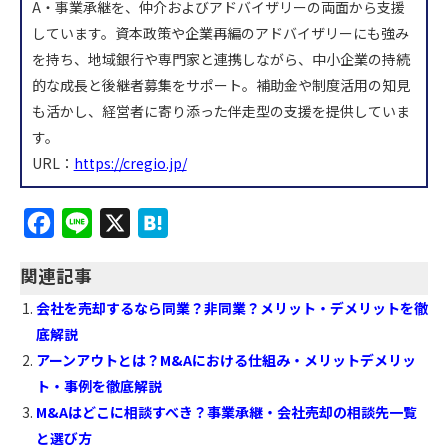
A・事業承継を、仲介およびアドバイザリーの両面から支援
しています。資本政策や企業再編のアドバイザリーにも強み
を持ち、地域銀行や専門家と連携しながら、中小企業の持続
的な成長と後継者募集をサポート。補助金や制度活用の知見
も活かし、経営者に寄り添った伴走型の支援を提供していま
す。
URL：
https://cregio.jp/
F
L
X
H
a
i
a
関連記事
c
n
t
会社を売却するなら同業？非同業？メリット・デメリットを徹
e
e
e
底解説
b
n
アーンアウトとは？M&Aにおける仕組み・メリットデメリッ
o
a
ト・事例を徹底解説
o
M&Aはどこに相談すべき？事業承継・会社売却の相談先一覧
k
と選び方