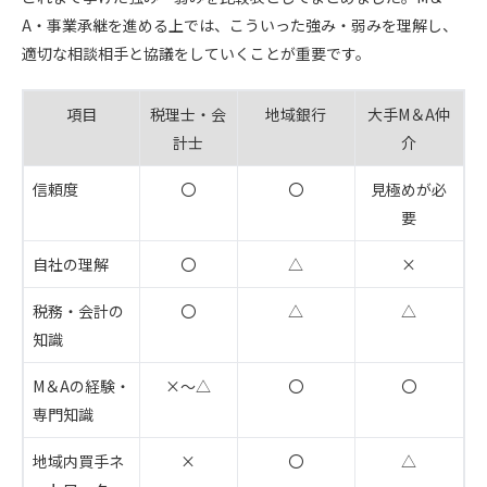
A・事業承継を進める上では、こういった強み・弱みを理解し、
適切な相談相手と協議をしていくことが重要です。
項目
税理士・会
地域銀行
大手M＆A仲
計士
介
信頼度
〇
〇
見極めが必
要
自社の理解
〇
△
×
税務・会計の
〇
△
△
知識
M＆Aの経験・
×～△
〇
〇
専門知識
地域内買手ネ
×
〇
△