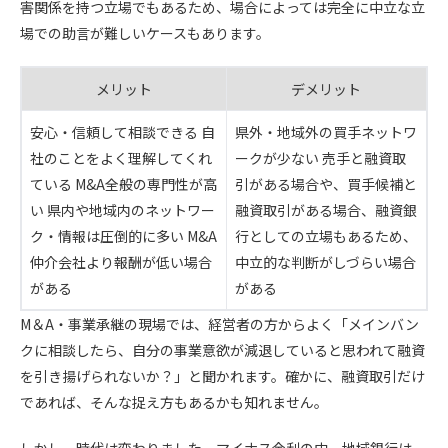
害関係を持つ立場でもあるため、場合によっては完全に中立な立
場での助言が難しいケースもあります。
メリット
デメリット
安心・信頼して相談できる 自
県外・地域外の買手ネットワ
社のことをよく理解してくれ
ークが少ない 売手と融資取
ている M&A全般の専門性が高
引がある場合や、買手候補と
い 県内や地域内のネットワー
融資取引がある場合、融資銀
ク・情報は圧倒的に多い M&A
行としての立場もあるため、
仲介会社より報酬が低い場合
中立的な判断がしづらい場合
がある
がある
M＆A・事業承継の現場では、経営者の方からよく「メインバン
クに相談したら、自分の事業意欲が減退していると思われて融資
を引き揚げられないか？」と聞かれます。確かに、融資取引だけ
であれば、そんな捉え方もあるかも知れません。