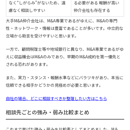
なく“しがらみ”がないため、遠
る必要がある 報酬が高い
慮なく相談しやすい
仲介会社も存在する
大手M&A仲介会社は、M&A専業であるがゆえに、M&Aの専門
性・ネットワーク・情報は豊富であることが多いです。中立的な
立場から助言を受けやすいと思います。
一方で、顧問税理士等や地域銀行と異なり、M&A専業であるがゆ
えに収益機会はM&Aのみであり、早期のM&A成約を第一優先と
される恐れがあります。
また、実力・スタンス・報酬水準などにバラツキがあり、本当に
信頼できる相手かどうかの見極めが必要と思います。
自社の場合、どこに相談すべきか整理したい方はこちら
相談先ごとの強み・弱み比較まとめ
これまで挙げた強み・弱みを比較表としてまとめました。M＆