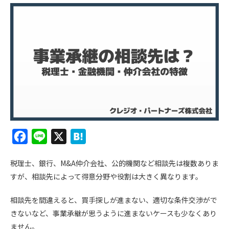
F
L
X
H
a
i
a
税理士、銀行、M&A仲介会社、公的機関など相談先は複数ありま
c
n
t
すが、相談先によって得意分野や役割は大きく異なります。
e
e
e
b
n
相談先を間違えると、買手探しが進まない、適切な条件交渉がで
o
a
きないなど、事業承継が思うように進まないケースも少なくあり
ません。
o