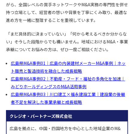
がら、全国レベルの買手ネットワークやM&A実務の専門性を併せ
持つ立場として、経営者の想いや背景を丁寧にくみ取り、最適な
進め方を一緒に整理することを重視しています。
「まだ具体的に決まっていない」「何から考えるべきか分からな
い」――そうした段階からでも構いません。地域におけるM&A・事業
承継についてお悩みの方は、ぜひ一度ご相談ください。
広島県M&A事例01｜広島の内装建材メーカーM&A事例｜ネッ
ト販売と製造技術を融合した成長戦略
広島県M&A事例02｜不動産・フード・福祉の多角化を加速｜
みどりホールディングスのM&A活用事例
広島県M&A事例03｜川口建工×福永建設工業｜建設業の後継
者不足を解決した事業承継と成長戦略
クレジオ・パートナーズ株式会社
広島を拠点に、中国・四国地方を中心とした地域企業のM&