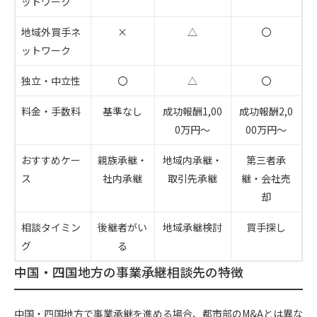
ットワーク
地域外買手ネ
×
△
〇
ットワーク
独立・中立性
〇
△
〇
料金・手数料
基準なし
成功報酬1,00
成功報酬2,0
0万円～
00万円～
おすすめケー
親族承継・
地域内承継・
第三者承
ス
社内承継
取引先承継
継・会社売
却
相談タイミン
後継者がい
地域承継検討
買手探し
グ
る
中国・四国地方の事業承継相談先の特徴
中国・四国地方で事業承継を進める場合、都市部のM&Aとは異な