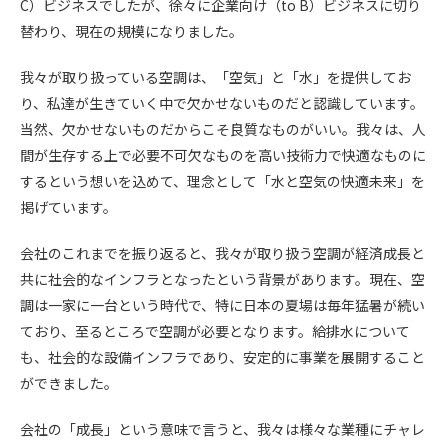
C）ビジネスでしたが、徐々に企業向け（to B）ビジネスに切り
替わり、現在の規模になりました。
我々が取り扱っている空調は、「空気」と「水」を提供してお
り、私達が生きていく中で欠かせないものだと認識しています。
当然、欠かせないものだからこそ良質なものがいい。我々は、人
間が生存する上で必要不可欠なものを高い技術力で快適なものに
するという想いを込めて、理念として「水と空気の快適未来」を
掲げています。
会社のこれまでを振り返ると、我々が取り扱う空調が経済成長と
共に社会的なインフラとなったという背景があります。現在、空
調は一家に一台という時代で、特に日本の夏場は毎年猛暑が続い
ており、至るところで空調が必要となります。給排水について
も、社会的な設備インフラであり、安定的に事業を展開すること
ができました。
会社の「成長」という意味で言うと、我々は様々な業種にチャレ