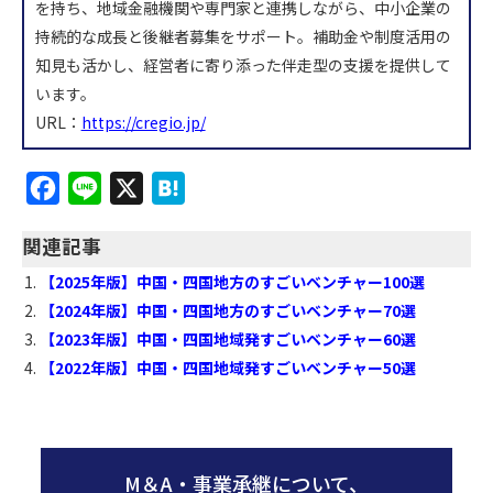
を持ち、地域金融機関や専門家と連携しながら、中小企業の
持続的な成長と後継者募集をサポート。補助金や制度活用の
知見も活かし、経営者に寄り添った伴走型の支援を提供して
います。
URL：
https://cregio.jp/
F
L
X
H
a
i
a
関連記事
c
n
t
【2025年版】中国・四国地方のすごいベンチャー100選
e
e
e
【2024年版】中国・四国地方のすごいベンチャー70選
b
n
【2023年版】中国・四国地域発すごいベンチャー60選
o
a
【2022年版】中国・四国地域発すごいベンチャー50選
o
k
M＆A・事業承継について、