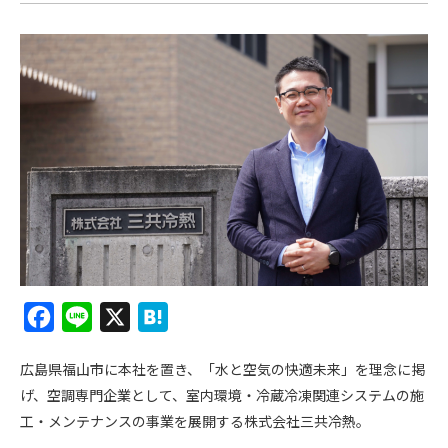
F
L
X
H
a
i
a
広島県福山市に本社を置き、「水と空気の快適未来」を理念に掲
c
n
t
げ、空調専門企業として、室内環境・冷蔵冷凍関連システムの施
e
e
e
工・メンテナンスの事業を展開する株式会社三共冷熱。
b
n