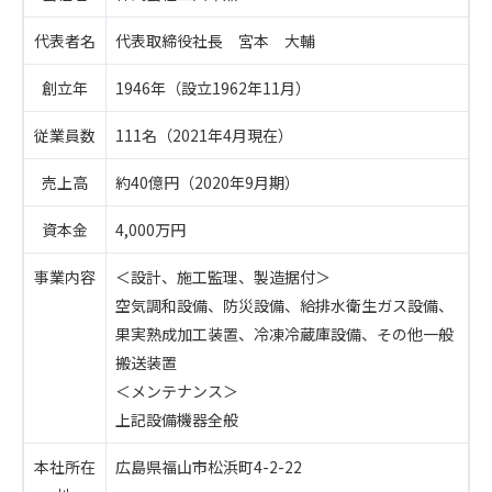
代表者名
代表取締役社長 宮本 大輔
創立年
1946年（設立1962年11月）
従業員数
111名（2021年4月現在）
売上高
約40億円（2020年9月期）
資本金
4,000万円
事業内容
＜設計、施工監理、製造据付＞
空気調和設備、防災設備、給排水衛生ガス設備、
果実熟成加工装置、冷凍冷蔵庫設備、その他一般
搬送装置
＜メンテナンス＞
上記設備機器全般
本社所在
広島県福山市松浜町4-2-22