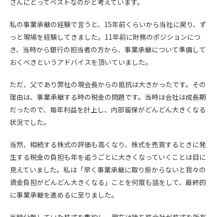
さんにとってベストなのかと考えています。
私の事業承継の経験で言うと、15年前くらいから当社に戻り、ず
っと現場を経験してきました。11年前に財務のポジションにつ
き、当時から銀行の担当者の方から、事業承継について準備して
おくべきというアドバイスを頂いていました。
ただ、父であり弊社の現会長からの抵抗は大きかったです。その
理由は、事業承継する時の税金の問題です。当時は会社は成長期
だったので、毎年利益を計上し、内部留保がどんどん大きくなる
状況でした。
当然、相続する株式の評価も高くなり、株式を売買するときに発
生する税金の負担も年を追うごとに大きくなっていくことは目に
見えていました。私は「早く事業承継に取り掛からないと我々の
資金負担がどんどん大きくなる」ことを何度も話をして、最終的
に事業承継を進めるに至りました。
当時分散していた株式を集約し、現在は持ち株会社が株式を所有