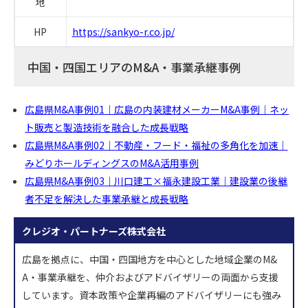
地
HP
https://sankyo-r.co.jp/
中国・四国エリアのM&A・事業承継事例
広島県M&A事例01｜広島の内装建材メーカーM&A事例｜ネッ
ト販売と製造技術を融合した成長戦略
広島県M&A事例02｜不動産・フード・福祉の多角化を加速｜
みどりホールディングスのM&A活用事例
広島県M&A事例03｜川口建工×福永建設工業｜建設業の後継
者不足を解決した事業承継と成長戦略
クレジオ・パートナーズ株式会社
広島を拠点に、中国・四国地方を中心とした地域企業のM&
A・事業承継を、仲介およびアドバイザリーの両面から支援
しています。資本政策や企業再編のアドバイザリーにも強み