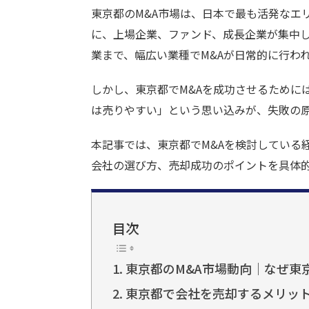
b
n
東京都のM&A市場は、日本で最も活発なエ
o
a
に、上場企業、ファンド、成長企業が集中し
o
業まで、幅広い業種でM&Aが日常的に行わ
k
しかし、東京都でM&Aを成功させるために
は売りやすい」という思い込みが、失敗の
本記事では、東京都でM&Aを検討している
会社の選び方、売却成功のポイントを具体
目次
東京都のM&A市場動向｜なぜ東
東京都で会社を売却するメリッ