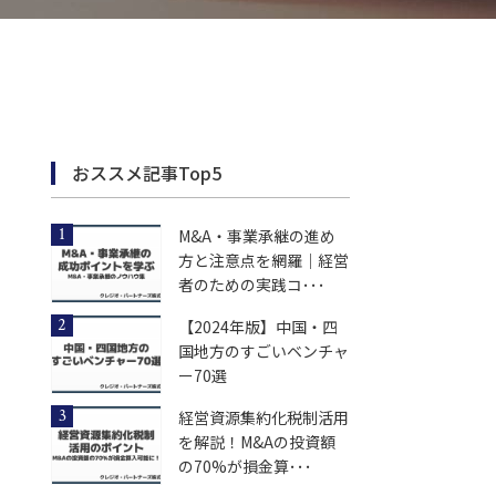
おススメ記事Top5
M&A・事業承継の進め
方と注意点を網羅｜経営
者のための実践コ･･･
【2024年版】中国・四
国地方のすごいベンチャ
ー70選
経営資源集約化税制活用
を解説！M&Aの投資額
の70%が損金算･･･