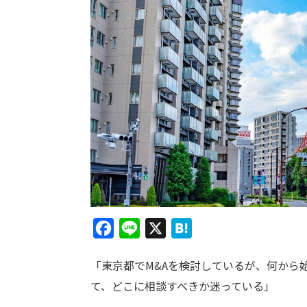
F
L
X
H
a
i
a
「東京都でM&Aを検討しているが、何から
c
n
t
て、どこに相談すべきか迷っている」
e
e
e