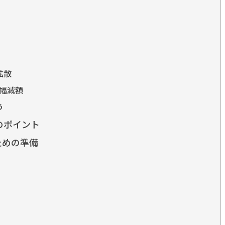
拡散
幅減額
う
のポイント
ための準備