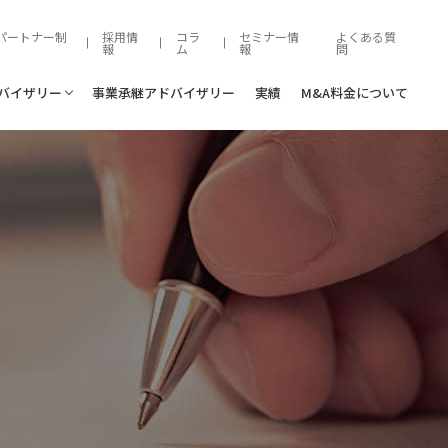
パートナー制
採用情
コラ
セミナー情
よくある質
報
ム
報
問
ドバイザリー
事業承継アドバイザリー
実績
M&A料金について