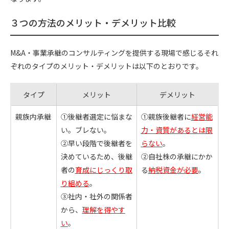
３つの方法のメリット・デメリット比較
M&A・事業承継のコンサルティングを提供する現場で感じるそれ
ぞれのタイプのメリット・デメリットは以下のとおりです。
タイプ
メリット
デメリット
親族内承継
①後継者選定に悩まな
①親族後継者に
経営能
い。ブレない。
力・資質があるとは限
②早い段階で後継者を
らない
。
決めているため、後継
②自社株の承継にかか
者の
育成にじっくり取
る
納税資金が必要
。
り組める
。
③社内・社外の関係者
から、
理解を得やす
い
。