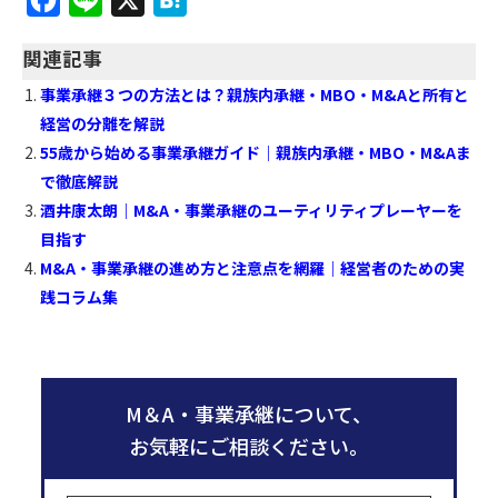
a
i
a
関連記事
c
n
t
事業承継３つの方法とは？親族内承継・MBO・M&Aと所有と
e
e
e
経営の分離を解説
b
n
55歳から始める事業承継ガイド｜親族内承継・MBO・M&Aま
o
a
で徹底解説
o
酒井康太朗｜M&A・事業承継のユーティリティプレーヤーを
k
目指す
M&A・事業承継の進め方と注意点を網羅｜経営者のための実
践コラム集
M＆A・事業承継について、
お気軽にご相談ください。