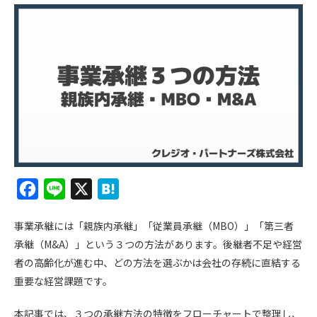
F
L
X
H
a
i
a
事業承継には「親族内承継」「従業員承継（MBO）」「第三者
c
n
t
承継（M&A）」という３つの方法があります。後継者不足や経営
e
e
e
者の高齢化が進む中、どの方法を選ぶかは会社の存続に直結する
b
n
重要な経営課題です。
o
a
本記事では、３つの承継方法の特徴をフローチャートで整理し、
o