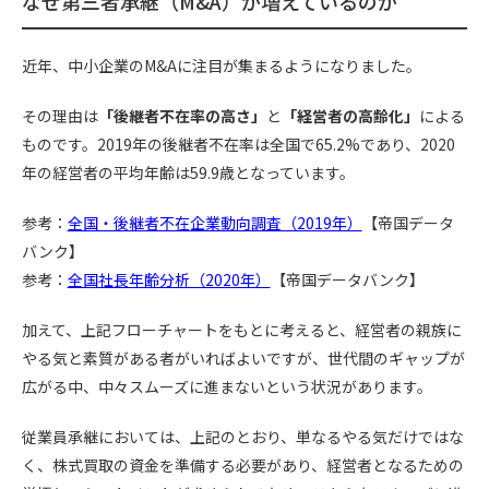
なぜ第三者承継（M&A）が増えているのか
近年、中小企業のM&Aに注目が集まるようになりました。
その理由は
「後継者不在率の高さ」
と
「経営者の高齢化」
による
ものです。2019年の後継者不在率は全国で65.2%であり、2020
年の経営者の平均年齢は59.9歳となっています。
参考：
全国・後継者不在企業動向調査（2019年）
【帝国データ
バンク】
参考：
全国社長年齢分析（2020年）
【帝国データバンク】
加えて、上記フローチャートをもとに考えると、経営者の親族に
やる気と素質がある者がいればよいですが、世代間のギャップが
広がる中、中々スムーズに進まないという状況があります。
従業員承継においては、上記のとおり、単なるやる気だけではな
く、株式買取の資金を準備する必要があり、経営者となるための