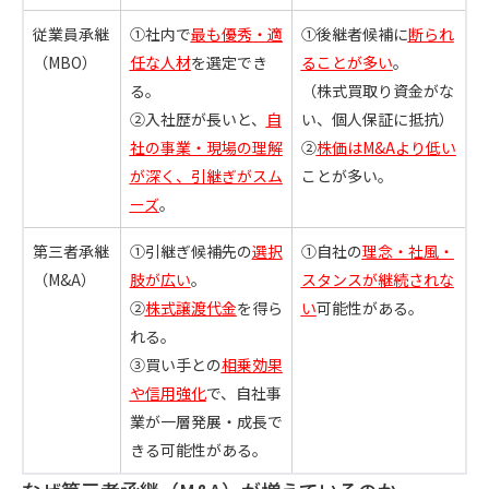
従業員承継
①社内で
最も優秀・適
①後継者候補に
断られ
（MBO）
任な人材
を選定でき
ることが多い
。
る。
（株式買取り資金がな
②入社歴が長いと、
自
い、個人保証に抵抗）
社の事業・現場の理解
②
株価はM&Aより低い
が深く、引継ぎがスム
ことが多い。
ーズ
。
第三者承継
①引継ぎ候補先の
選択
①自社の
理念・社風・
（M&A）
肢が広い
。
スタンスが継続されな
②
株式譲渡代金
を得ら
い
可能性がある。
れる。
③買い手との
相乗効果
や信用強化
で、自社事
業が一層発展・成長で
きる可能性がある。