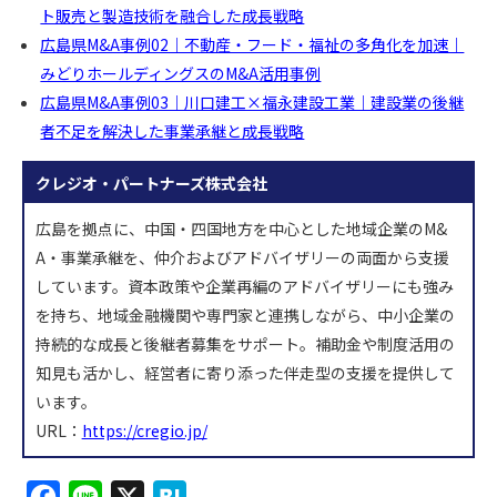
ト販売と製造技術を融合した成長戦略
広島県M&A事例02｜不動産・フード・福祉の多角化を加速｜
みどりホールディングスのM&A活用事例
広島県M&A事例03｜川口建工×福永建設工業｜建設業の後継
者不足を解決した事業承継と成長戦略
クレジオ・パートナーズ株式会社
広島を拠点に、中国・四国地方を中心とした地域企業のM&
A・事業承継を、仲介およびアドバイザリーの両面から支援
しています。資本政策や企業再編のアドバイザリーにも強み
を持ち、地域金融機関や専門家と連携しながら、中小企業の
持続的な成長と後継者募集をサポート。補助金や制度活用の
知見も活かし、経営者に寄り添った伴走型の支援を提供して
います。
URL：
https://cregio.jp/
F
L
X
H