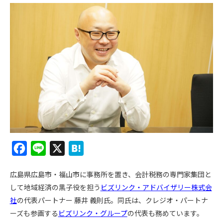
F
L
X
H
a
i
a
広島県広島市・福山市に事務所を置き、会計税務の専門家集団と
c
n
t
して地域経済の黒子役を担う
ビズリンク・アドバイザリー株式会
e
e
e
社
の代表パートナー 藤井 義則氏。同氏は、クレジオ・パートナ
b
n
ーズも参画する
ビズリンク・グループ
の代表も務めています。