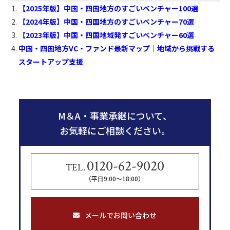
【2025年版】中国・四国地方のすごいベンチャー100選
e
e
e
【2024年版】中国・四国地方のすごいベンチャー70選
b
n
【2023年版】中国・四国地域発すごいベンチャー60選
o
a
中国・四国地方VC・ファンド最新マップ｜地域から挑戦する
o
スタートアップ支援
k
M＆A・事業承継について、
お気軽にご相談ください。
0120-62-9020
TEL.
（平日9:00〜18:00）
メールでお問い合わせ