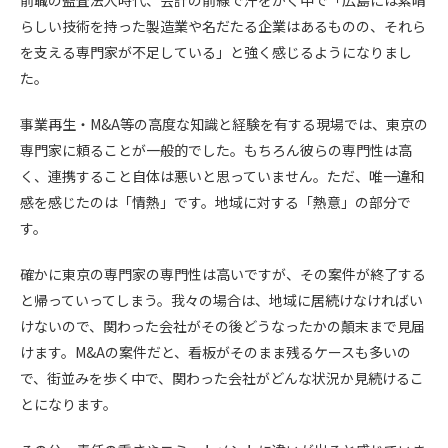
前職の監査法人時代、会計の前線で汗をかく中で「広島には素晴
らしい技術を持った製造業や名だたる企業はあるものの、それら
を支える専門家が不足している」と強く感じるようになりまし
た。
事業再生・M&A等の高度な知識と経験を有する現場では、東京の
専門家に頼ることが一般的でした。もちろん彼らの専門性は高
く、連携すること自体は悪いと思っていません。ただ、唯一違和
感を感じたのは「情熱」です。地域に対する「熱意」の部分で
す。
確かに東京の専門家の専門性は高いですが、その案件が終了する
と帰っていってしまう。我々の場合は、地域に居続けなければい
けないので、関わった会社がその後どうなったかの顛末まで見届
けます。M&Aの案件だと、看板がそのまま残るケースも多いの
で、街並みを歩く中で、関わった会社がどんな状況か見続けるこ
とになります。