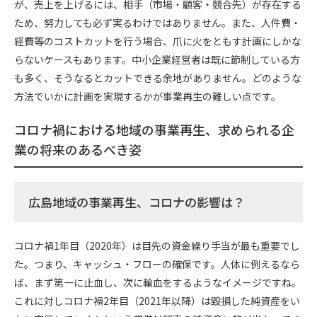
が、売上を上げるには、相手（市場・顧客・競合先）が存在する
ため、努力しても必ず実るわけではありません。また、人件費・
経費等のコストカットを行う場合、爪に火をともす計画にしかな
らないケースもあります。中小企業経営者は既に節制している方
も多く、そうなるとカットできる余地がありません。どのような
方法でいかに計画を実現するかが事業再生の難しい点です。
コロナ禍における地域の事業再生、求められる企
業の将来のあるべき姿
広島地域の事業再生、コロナの影響は？
コロナ禍1年目（2020年）は目先の資金繰り手当が最も重要でし
た。つまり、キャッシュ・フローの確保です。人体に例えるなら
ば、まず第一に止血し、次に輸血をするようなイメージですね。
これに対しコロナ禍2年目（2021年以降）は毀損した純資産をい