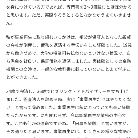
を身につけている方であれば、専門書を2～3冊読むとほぼ分かる
と思います。ただ、実際やろうとするとなかなかうまくいきませ
ん。
私が事業再生に取り組むきっかけは、祖父が保証人となった親戚
の会社が倒産し、債務を返済する手伝いをした経験でした。19歳
から働きづめで、大学の授業料も払わないといけない状況で、自
ら借金を背負い、保証債務を返済しました。実体験としての金融
機関との交渉は、一般的な教科書に載っていないことまで学ぶこ
とができました。
34歳で完済し、36歳でビズリンク・アドバイザリーを立ち上げ
ました。監査法人を辞める時、実は「事業再生だけはやりたくな
い」と言って辞めました。事業再生は私にとってとても辛い経験
だったからです。にも関わらず、今は事業再生が業務の中心で
す。これも何かの運命ですかね。「何事も経験」と言いますが、
その通りだと思います。事業再生には、たくさんの様々な物語が