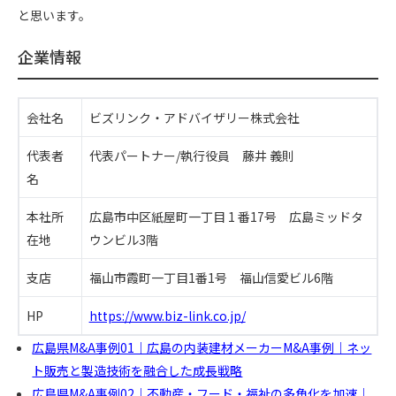
と思います。
企業情報
会社名
ビズリンク・アドバイザリー株式会社
代表者
代表パートナー/執行役員 藤井 義則
名
本社所
広島市中区紙屋町一丁目 1 番17号 広島ミッドタ
在地
ウンビル3階
支店
福山市霞町一丁目1番1号 福山信愛ビル6階
HP
https://www.biz-link.co.jp/
広島県M&A事例01｜広島の内装建材メーカーM&A事例｜ネッ
ト販売と製造技術を融合した成長戦略
広島県M&A事例02｜不動産・フード・福祉の多角化を加速｜