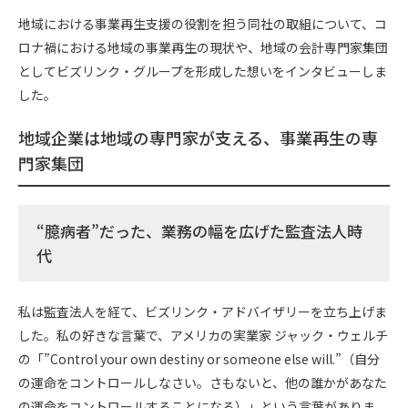
o
a
地域における事業再生支援の役割を担う同社の取組について、コ
o
ロナ禍における地域の事業再生の現状や、地域の会計専門家集団
k
としてビズリンク・グループを形成した想いをインタビューしま
した。
地域企業は地域の専門家が支える、事業再生の専
門家集団
“臆病者”だった、業務の幅を広げた監査法人時
代
私は監査法人を経て、ビズリンク・アドバイザリーを立ち上げま
した。私の好きな言葉で、アメリカの実業家 ジャック・ウェルチ
の「”Control your own destiny or someone else will.”（自分
の運命をコントロールしなさい。さもないと、他の誰かがあなた
の運命をコントロールすることになる）」という言葉がありま