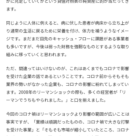
かに充足していくかという貸借対照表の純資産に的が当たってき
ます。
同じように人体に例えると、病に伏した患者が病床から立ち上が
り通常の生活に戻るために栄養を付け、体力を補うようなイメー
ジです。まだまだ目先のキャッシュ・フローに課題がある事業者
も多いですが、今後は弱った財務を強靭なものとするような取り
組みに移っていくと思われます。
ただ、間違ってはいけないのが、これはあくまでもコロナで影響
を受けた企業の話であるということです。コロナ前からそもそも
業界の勢いがなかった企業も、コロナの影響に紛れてしまってい
ます。2008年のリーマンショックの際も、多くの経営者が「リ
ーマンでうちもやられました。」と口を揃えました。
今回のコロナ禍はリーマンショックより影響の範囲が広いことは
事実ですが、「業績は順調だったものの、コロナ禍で大きな打撃
を受けた事業」と「そもそも市場が縮小していたところ、コロナ