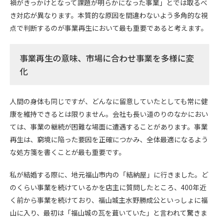
禍がきっかけとなって課題が明らかになった事業」とでは取るべ
き対応が異なります。本質的な原因を間違わないよう多角的な視
点で判断するのが事業再生において最も重要であると考えます。
事業再生の意味、市場に合わせ事業を多様に変
化
人間の身体も同じですが、どんなに留意していたとしても常に健
康を維持できるとは限りません。会社も長い道のりのなかにおい
ては、事業の継続が困難な場面に遭遇することがあります。事業
再生は、窮境に陥った要因を正確につかみ、全体最適になるよう
な処方箋を書くことが最も重要です。
私が結婚する際に、地元福山市内の「結納屋」に行きました。ど
のくらい事業を続けているかを店主に質問したところ、400年近
く前から事業を続けており、福山城主水野勝成公といっしょに福
山に入り、最初は「福山城の瓦を葺いていた」と言われて驚きま