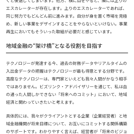
くと後退してしまいます。他方、横に目をやると、隣には上りの
エスカレーターが存在します。上りのエスカレーターであれば、
同じ努力でもどんどん前に進みます。自分が身を置く市場を見極
め、新しい事業をデザインすることをやらないといけない。事業
再生においてもそういった取組が必要だと感じています。
地域金融の“架け橋”となる役割を目指す
テクノロジーが発達する今、過去の財務データやリアルタイムの
入出金データの把握はテクノロジーが最も得意とする分野です。
高度なテクノロジーは、専門家といえども我々人間がかなう相手
ではありません。ビズリンク・アドバイザリーを通じて、私は血
の通った人間しかできない「将来へのコミット」において、地域
経済と関わっていきたいと考えます。
具体的には、我々がクライアントとする企業（企業経営者）と地
域金融機関が将来目標について、お互いにコミットする関係構築
のサポートです。わかりやすく言えば、経営者が「将来のビジョ