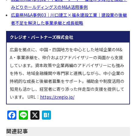
みどりホールディングスのM&A活用事例
広島県M&A事例03｜川口建工×福永建設工業｜建設業の後継
者不足を解決した事業承継と成長戦略
クレジオ・パートナーズ株式会社
広島を拠点に、中国・四国地方を中心とした地域企業のM&
A・事業承継を、仲介およびアドバイザリーの両面から支援
しています。資本政策や企業再編のアドバイザリーにも強み
を持ち、地域金融機関や専門家と連携しながら、中小企業の
持続的な成長と後継者募集をサポート。補助金や制度活用の
知見も活かし、経営者に寄り添った伴走型の支援を提供して
います。 URL：
https://cregio.jp/
F
L
X
H
a
i
a
関連記事
c
n
t