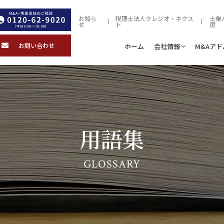
お知ら
税理士法人クレジオ・ネクス
士業
せ
ト
度
お問い合わせ
ホーム
会社情報
M&Aア
用語集
GLOSSARY