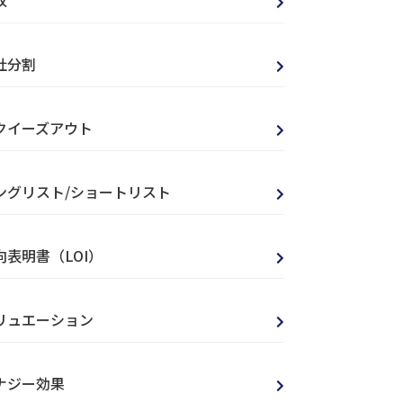
収
社分割
クイーズアウト
ングリスト/ショートリスト
向表明書（LOI）
リュエーション
ナジー効果