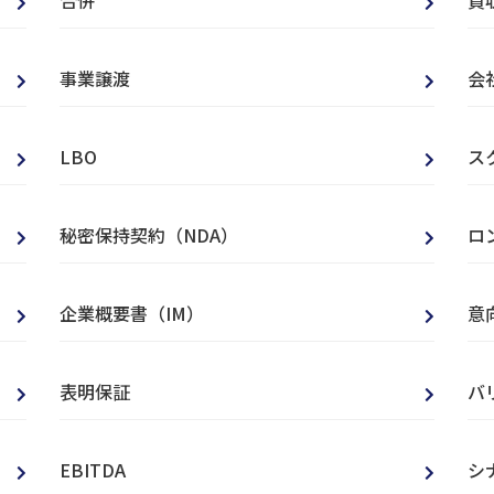
合併
買
事業譲渡
会
LBO
ス
秘密保持契約（NDA）
ロ
企業概要書（IM）
意
表明保証
バ
EBITDA
シ