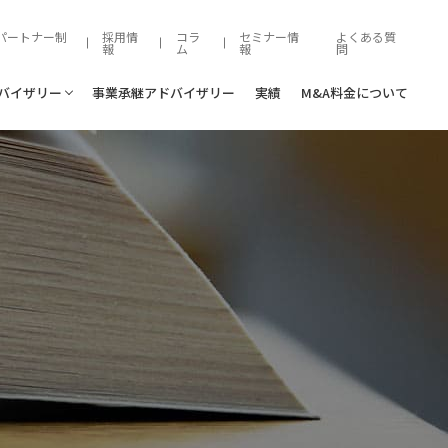
パートナー制
採用情
コラ
セミナー情
よくある質
報
ム
報
問
ドバイザリー
事業承継アドバイザリー
実績
M&A料金について