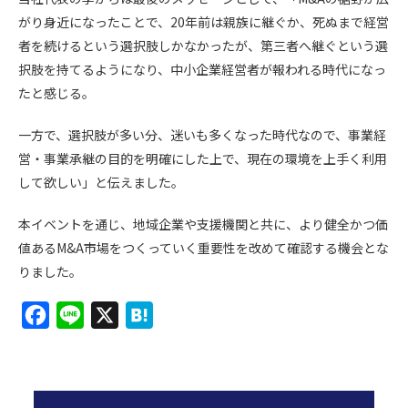
がり身近になったことで、20年前は親族に継ぐか、死ぬまで経営
者を続けるという選択肢しかなかったが、第三者へ継ぐという選
択肢を持てるようになり、中小企業経営者が報われる時代になっ
たと感じる。
一方で、選択肢が多い分、迷いも多くなった時代なので、事業経
営・事業承継の目的を明確にした上で、現在の環境を上手く利用
して欲しい」と伝えました。
本イベントを通じ、地域企業や支援機関と共に、より健全かつ価
値あるM&A市場をつくっていく重要性を改めて確認する機会とな
りました。
F
L
X
H
a
i
a
c
n
t
e
e
e