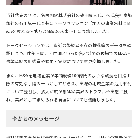
当社代表の李は、名南M&A株式会社の篠田康人氏、株式会社京都
銀行の石川紘平氏と共にトークセッション「地方の事業承継とM
&Aを考える～地方のM&Aの未来～」に登壇しました。
トークセッションでは、直近の後継者不在の推移等のデータを確
認しつつ、中部・関西・中国といった各地域での現場でのM&A・
事業承継の肌感覚や傾向・実態について意見交換しました。
また、M&Aを地域企業が年商規模100億円のような成長を目指す
際の有効な手段の一つとしてとらえ、実際の地域企業の活用事例
について説明し、拡大が広がるM&A業界のトラブルや実態に触
れ、業界として求められる倫理についても議論しました。
李からのメッセージ
当社代表の李からは最後のメッセージとして、「M&Aの裾野が広