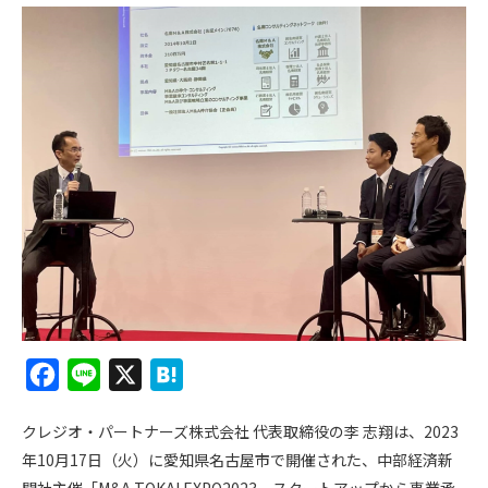
F
L
X
H
a
i
a
クレジオ・パートナーズ株式会社 代表取締役の李 志翔は、2023
c
n
t
年10月17日（火）に愛知県名古屋市で開催された、中部経済新
e
e
e
聞社主催「M&A TOKAI EXPO2023－スタートアップから事業承