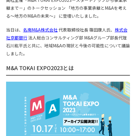
b
n
継まで－」のトークセッション 「地方の事業承継とM&Aを考え
o
a
る～地方のM&Aの未来～」 に登壇いたしました。
o
当日は、
名南M&A株式会社
代表取締役社長 篠田康人氏、
株式会
k
社京都銀行
法人総合コンサルティング部 M&Aグループ部長代理
石川紘平氏と共に、地域M&Aの現状と今後の可能性について議論
しました。
M&A TOKAI EXPO2023とは