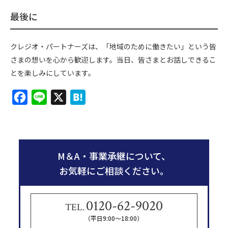
最後に
クレジオ・パートナーズは、「地域のために働きたい」という皆
さまの想いを心から歓迎します。当日、皆さまとお話しできるこ
とを楽しみにしています。
F
L
X
H
a
i
a
c
n
t
e
e
e
M＆A・事業承継について、
b
n
お気軽にご相談ください。
o
a
o
0120-62-9020
k
TEL.
（平日9:00〜18:00）