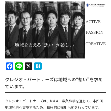
F
L
X
H
a
i
a
クレジオ・パートナーズは地域への“想い”を求め
c
n
t
ています。
e
e
e
b
n
クレジオ・パートナーズは、M＆A・事業承継を通じて、中四国
o
a
地域経済へ貢献するため、積極的に採用活動を行っています。
o