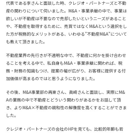
代表である李さんと面談した時、クレジオ・パートナーズと不動
産の関わりについて伺いました。M&A・事業承継の中で、事業は
欲しいが不動産は不要なので売却したいというニーズがあること
や、不動産を取得するために、売買ではなくM&Aという選択をし
た方が税務的なメリットがある、いわゆる”不動産M&A”について
も教えて頂きました。
不動産業界の先行きが不透明な中で、不動産に何かを掛け合わせ
ることを考える中で、私自身もM&A・事業承継に関われば、税
務・財務の知識もつけ、提案の幅が広がり、お客様に提供する付
加価値が高まるのではと思うようになりました。
その後、M&A事業部の再東さん、眞﨑さんと面談し、実際にM&
Aの業務の中で不動産とどういう関わりがあるかをお話して頂
き、よりM&A×不動産の親和性の解像度を高くすることができま
した。
クレジオ・パートナーズの会社のHPを見ても、比較的年齢も若