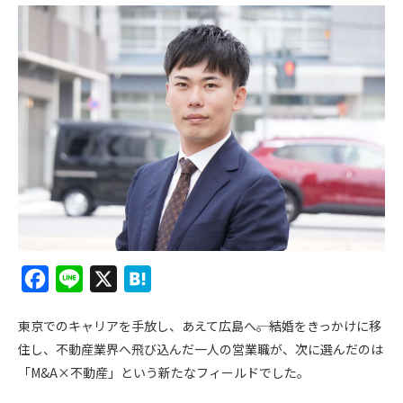
F
L
X
H
a
i
a
東京でのキャリアを手放し、あえて広島へ――。結婚をきっかけに移
c
n
t
住し、不動産業界へ飛び込んだ一人の営業職が、次に選んだのは
e
e
e
「M&A×不動産」という新たなフィールドでした。
b
n