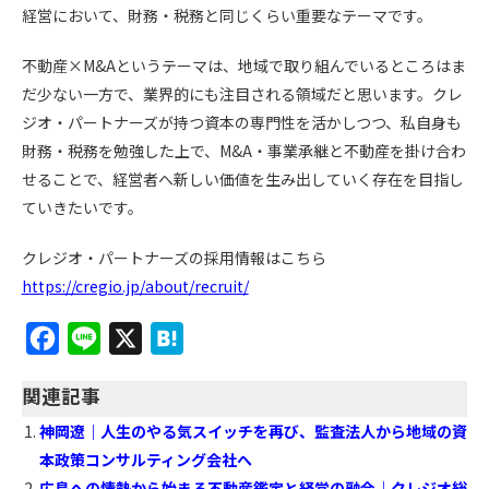
経営において、財務・税務と同じくらい重要なテーマです。
不動産×M&Aというテーマは、地域で取り組んでいるところはま
だ少ない一方で、業界的にも注目される領域だと思います。クレ
ジオ・パートナーズが持つ資本の専門性を活かしつつ、私自身も
財務・税務を勉強した上で、M&A・事業承継と不動産を掛け合わ
せることで、経営者へ新しい価値を生み出していく存在を目指し
ていきたいです。
クレジオ・パートナーズの採用情報はこちら
https://cregio.jp/about/recruit/
F
L
X
H
a
i
a
関連記事
c
n
t
神岡遼｜人生のやる気スイッチを再び、監査法人から地域の資
e
e
e
本政策コンサルティング会社へ
b
n
広島への情熱から始まる不動産鑑定と経営の融合｜クレジオ総