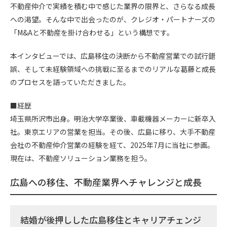
o
a
不動産仲介で実績を積む中で感じた業界の限界と、さらなる成長
への渇望。そんな中で出会ったのが、クレジオ・パートナーズの
o
「M&Aと不動産を掛け合わせる」という構想です。
k
本インタビューでは、広島移住の決断から不動産営業での試行錯
誤、そして未経験領域への挑戦に至るまでのリアルな葛藤と成長
のプロセスを語っていただきました。
■経歴
埼玉県所沢市出身。明治大学卒業後、車載機器メーカーに新卒入
社。東京エリアの営業を担当。その後、広島に移り、大手不動産
会社の不動産仲介営業の経験を経て、2025年7月に当社に参画。
現在は、不動産ソリューション業務を担う。
広島への移住、不動産業界へチャレンジと成長
結婚が後押しした広島移住とキャリアチェンジ