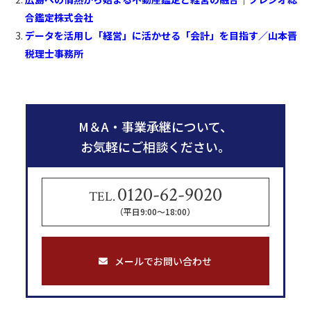
o
a
合鑑定株式会社
o
データを活用し「経営」に活かせる「会計」を目指す／山本晋
k
税理士事務所
M＆A・事業承継について、
お気軽にご相談ください。
0120-62-9020
TEL.
（平日9:00〜18:00）
メールでお問い合わせ