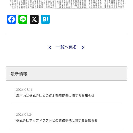
F
L
X
H
a
i
a
c
n
t
e
e
e
一覧へ戻る
b
n
o
a
o
最新情報
k
2026.05.11
瀬戸内と株式会社との資本業務提携に関するお知らせ
2026.04.24
株式会社アップドラフトとの業務提携に関するお知らせ