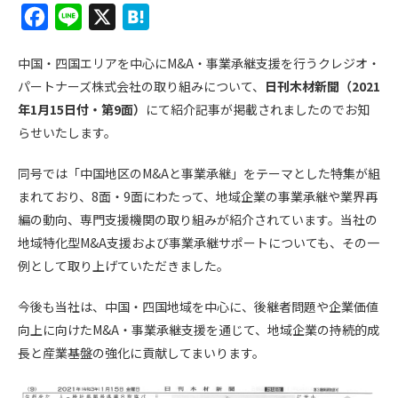
F
L
X
H
a
i
a
中国・四国エリアを中心にM&A・事業承継支援を行うクレジオ・
c
n
t
パートナーズ株式会社の取り組みについて、
日刊木材新聞（2021
e
e
e
年1月15日付・第9面）
にて紹介記事が掲載されましたのでお知
b
n
らせいたします。
o
a
同号では「中国地区のM&Aと事業承継」をテーマとした特集が組
o
まれており、8面・9面にわたって、地域企業の事業承継や業界再
k
編の動向、専門支援機関の取り組みが紹介されています。当社の
地域特化型M&A支援および事業承継サポートについても、その一
例として取り上げていただきました。
今後も当社は、中国・四国地域を中心に、後継者問題や企業価値
向上に向けたM&A・事業承継支援を通じて、地域企業の持続的成
長と産業基盤の強化に貢献してまいります。