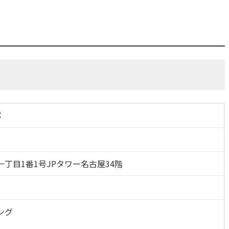
部
丁目1番1号JPタワー名古屋34階
ング