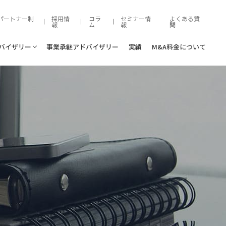
パートナー制
採用情
コラ
セミナー情
よくある質
報
ム
報
問
ドバイザリー
事業承継アドバイザリー
実績
M&A料金について