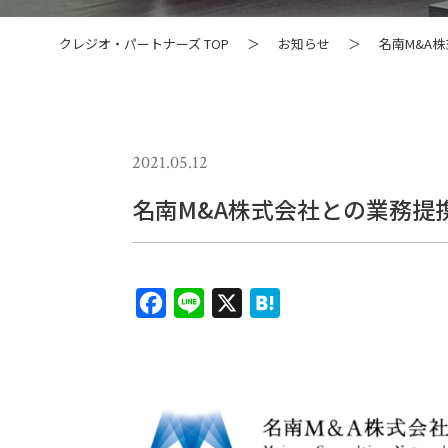
クレジオ・パートナーズ TOP
＞
お知らせ
＞
名南M&A
2021.05.12
名南M&A株式会社との業務提
F
L
X
H
a
i
a
c
n
t
e
e
e
b
n