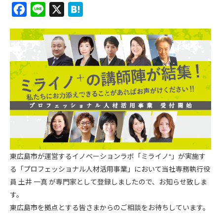
F
L
X
H
a
i
a
c
n
t
e
e
e
b
n
o
a
o
k
東広島市が運営するイノベーションラボ「ミライノ⁺」が実施す
る「プロフェッショナル人材活用事業」において当社専務執行役
員 土井 一真 が専門家として登録しましたので、お知らせ致しま
す。
東広島市を拠点とする皆さまからのご相談をお待ちしています。