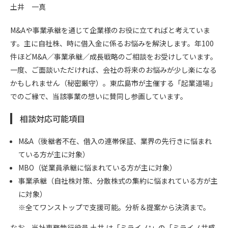
土井 一真
M&Aや事業承継を通じて企業様のお役に立てればと考えていま
す。主に自社株、時に借入金に係るお悩みを解決します。年100
件ほどM&A／事業承継／成長戦略のご相談をお受けしています。
一度、ご面談いただければ、会社の将来のお悩みが少し楽になる
かもしれません（秘密厳守）。東広島市が主催する「起業道場」
でのご縁で、当該事業の想いに賛同し参画しています。
相談対応可能項目
M&A（後継者不在、借入の連帯保証、業界の先行きに悩まれ
ている方が主に対象）
MBO（従業員承継に悩まれている方が主に対象）
事業承継（自社株対策、分散株式の集約に悩まれている方が主
に対象）
※全てワンストップで支援可能。分析＆提案から決済まで。
なお、当社専務執行役員 土井 は「ミライノ⁺」の「ミライノ共感