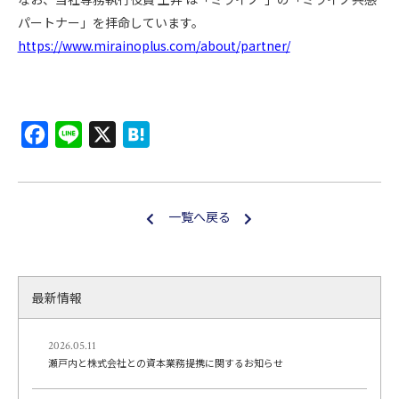
パートナー」を拝命しています。
https://www.mirainoplus.com/about/partner/
F
L
X
H
a
i
a
c
n
t
e
e
e
一覧へ戻る
b
n
o
a
o
最新情報
k
2026.05.11
瀬戸内と株式会社との資本業務提携に関するお知らせ