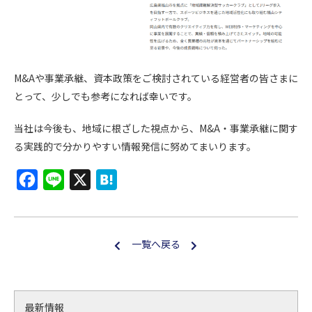
M&Aや事業承継、資本政策をご検討されている経営者の皆さまに
とって、少しでも参考になれば幸いです。
当社は今後も、地域に根ざした視点から、M&A・事業承継に関す
る実践的で分かりやすい情報発信に努めてまいります。
F
L
X
H
a
i
a
c
n
t
e
e
e
一覧へ戻る
b
n
o
a
o
最新情報