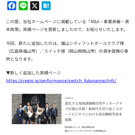
F
L
X
H
a
i
a
この度、当社ホームページに掲載している「M&A・事業承継・資
c
n
t
本政策」実績ページを更新しましたので、お知らせいたします。
e
e
e
b
n
今回、新たに追加したのは、福山シティフットボールクラブ様
o
a
（広島県福山市）／スイッチ様（岡山県岡山市）の資本提携の事
例となります。
o
k
▼新しく追加した実績ページ
https://cregio.jp/performance/switch_fukuyamacityfc/